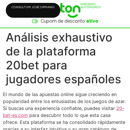
PARCEIRO
CONSULTOR JOSÉ CIPRIANO
AUTORIZADO
Cupom de desconto
ativo
Análisis exhaustivo
de la plataforma
20bet para
jugadores españoles
El mundo de las apuestas online sigue creciendo en
popularidad entre los entusiastas de los juegos de azar.
Si buscas una experiencia confiable, puedes visitar
20-
bet-es.com
para descubrir todo lo que esta casa
ofrece. Esta plataforma se ha consolidado rápidamente
gracias a su interfaz intuitiva y su gran catálogo de