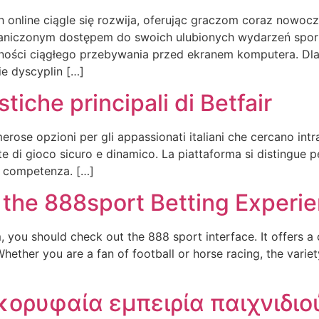
nline ciągle się rozwija, oferując graczom coraz nowocz
graniczonym dostępem do swoich ulubionych wydarzeń spo
ności ciągłego przebywania przed ekranem komputera. Dla
ie dyscyplin […]
tiche principali di Betfair
rose opzioni per gli appassionati italiani che cercano intra
 di gioco sicuro e dinamico. La piattaforma si distingue per
 di competenza. […]
 the 888sport Betting Experi
m, you should check out the 888 sport interface. It offers 
hether you are a fan of football or horse racing, the varie
ορυφαία εμπειρία παιχνιδιο