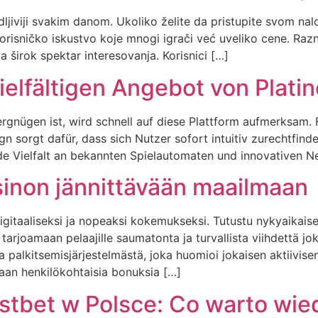
dljiviji svakim danom. Ukoliko želite da pristupite svom nal
 korisničko iskustvo koje mnogi igrači već uveliko cene. Ra
a širok spektar interesovanja. Korisnici […]
elfältigen Angebot von Plati
gnügen ist, wird schnell auf diese Plattform aufmerksam. Fü
n sorgt dafür, dass sich Nutzer sofort intuitiv zurechtfin
de Vielfalt an bekannten Spielautomaten und innovativen N
sinon jännittävään maailmaan
itaaliseksi ja nopeaksi kokemukseksi. Tutustu nykyaikaise
tarjoamaan pelaajille saumatonta ja turvallista viihdettä jok
ta palkitsemisjärjestelmästä, joka huomioi jokaisen aktiivis
aan henkilökohtaisia bonuksia […]
stbet w Polsce: Co warto wie