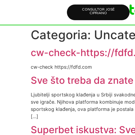
CONSULTOR JOSÉ
CIPRIANO
Categoria:
Uncate
cw-check-https://fdfd
cw-check https://fdfd.com
Sve što treba da znate
Ljubitelji sportskog klađenja u Srbiji svakodn
sve igrače. Njihova platforma kombinuje mod
sportskog klađenja, ova platforma je postala
[…]
Superbet iskustva: Sve 