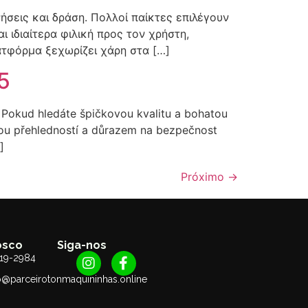
ήσεις και δράση. Πολλοί παίκτες επιλέγουν
αι ιδιαίτερα φιλική προς τον χρήστη,
ατφόρμα ξεχωρίζει χάρη στα […]
5
. Pokud hledáte špičkovou kvalitu a bohatou
vou přehledností a důrazem na bezpečnost
]
Próximo
→
osco
Siga-nos
119-2984
o@parceirotonmaquininhas.online