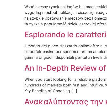
Współczesny rynek zakładów bukmacherskich o
wygodną mostbet aplikacja i ciesz się nieo
na szybkie obstawianie meczów bez koniecz
ta zyskała popularność dzięki szerokiej oferc
Esplorando le caratteris
Il mondo del gioco d’azzardo online offre nume
su betfair casino per sperimentare un ambiente
gamma di giochi disponibili per tutti i livelli
An In-Depth Review of
When you start looking for a reliable platfor
hundreds of markets both fast and intuitive. W
Key Benefits of Choosing […]
Ανακαλύπτοντας την κ