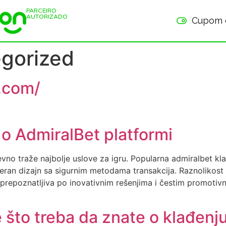
PARCEIRO
AUTORIZADO
Cupom 
gorized
.com/
 o AdmiralBet platformi
evno traže najbolje uslove za igru. Popularna admiralbet kl
eran dizajn sa sigurnim metodama transakcija. Raznolikos
 prepoznatljiva po inovativnim rešenjima i čestim promotiv
što treba da znate o klađenju 